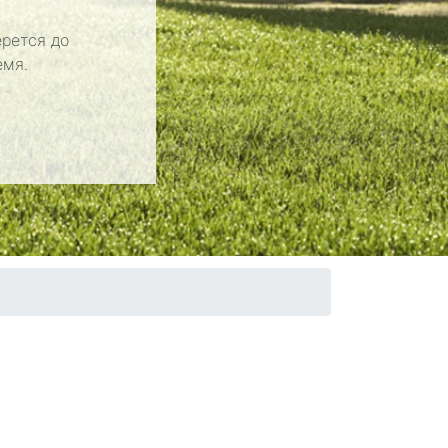
рется до
емя.