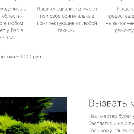
аходились в
Наши специалисты имеют
Наша к
 области -
при себе оригинальные
предоставл
р в любом
комплектующие от любой
на выполнен
ет у Вас в
техники.
ремонту 
и часа.
остики – 1000 руб.
Вызвать 
Наш мастер будет 
бесплатно и не с п
большому опыту за