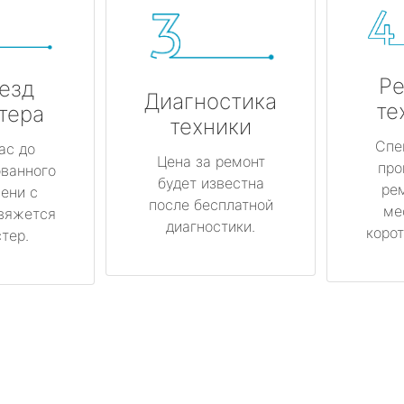
Ре
езд
Диагностика
те
тера
техники
Спе
ас до
Цена за ремонт
про
ованного
будет известна
ре
ени с
после бесплатной
ме
вяжется
диагностики.
корот
тер.