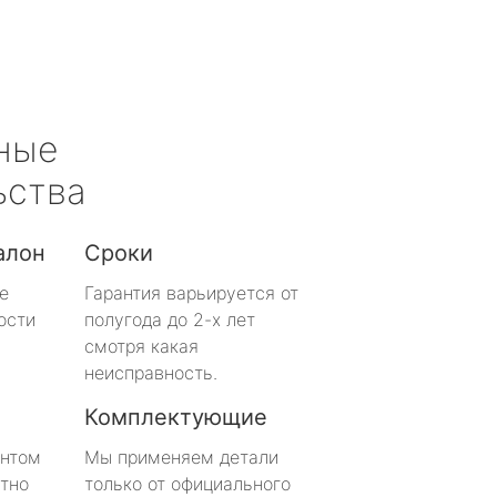
ные
ьства
алон
Сроки
е
Гарантия варьируется от
ости
полугода до 2-х лет
смотря какая
неисправность.
Комплектующие
онтом
Мы применяем детали
тно
только от официального