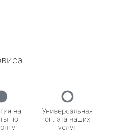
рвиса
тия на
Универсальная
ты по
оплата наших
онту
услуг