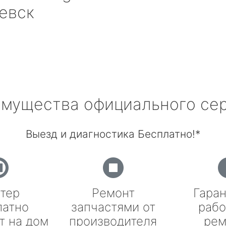
евск
мущества официального се
Выезд и диагностика Бесплатно!*
тер
Ремонт
Гаран
латно
запчастями от
рабо
т на дом
производителя
рем