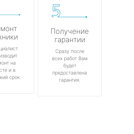
монт
Получение
хники
гарантии
циалист
Сразу после
изводит
всех работ Вам
монт на
будет
сте и в
предоставлена
кий срок.
гарантия.