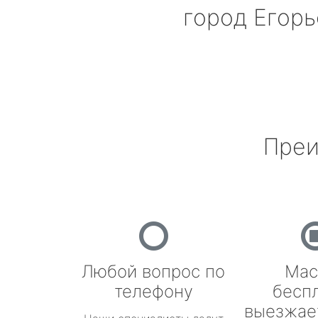
город Егорь
Преи
Любой вопрос по
Мас
телефону
бесп
выезжае