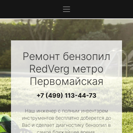
Ремонт бензопил
RedVerg
метро
Первомайская
+7 (499) 113-44-73
Наш инженер с полным инвентарем
инструментов бесплатно доберется до
Вас и сделает диагностику бензопил в
самое ближайшее время.