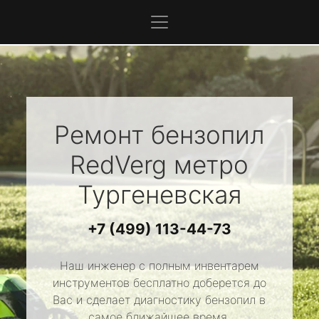
Ремонт бензопил
RedVerg
метро
Тургеневская
+7 (499) 113-44-73
Наш инженер с полным инвентарем
инструментов бесплатно доберется до
Вас и сделает диагностику бензопил в
самое ближайшее время.